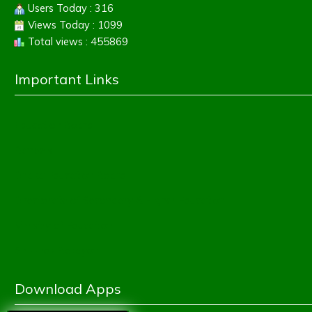
Users Today : 316
Views Today : 1099
Total views : 455869
Important Links
Education Board
Banbeis
Dhaka Education Board
Directorate of Secondary & Higher Education
Ministry of Education
Shikkhok Batayon
Download Apps