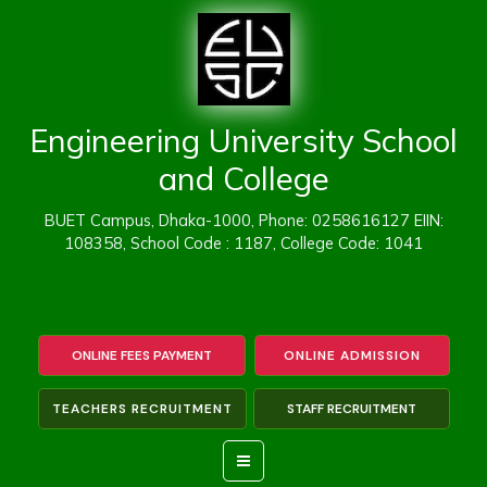
Skip
to
content
Engineering University School
and College
BUET Campus, Dhaka-1000, Phone: 0258616127 EIIN:
108358, School Code : 1187, College Code: 1041
ONLINE FEES PAYMENT
ONLINE ADMISSION
TEACHERS RECRUITMENT
STAFF RECRUITMENT