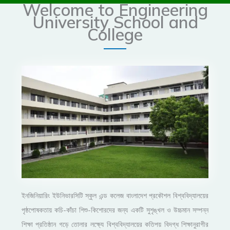
Welcome to Engineering
University School and
College
ইনজিনিয়ারিং ইউনিভারসিটি স্কুল এন্ড কলেজ বাংলাদেশ প্রকৌশল বিশ্ববিদ্যালয়ের
পৃষ্ঠপোষকতায় কচি-কাঁচা শিশু-কিশোরদের জন্য একটি সুশৃঙ্খল ও উচ্চমান সম্পন্ন
শিক্ষা প্রতিষ্ঠান গড়ে তোলার লক্ষ্যে বিশ্ববিদ্যালয়ের কতিপয় বিদগ্ধ শিক্ষানুরাগীর