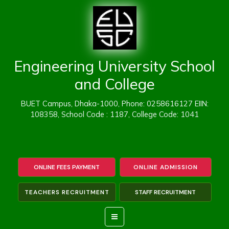
Skip
to
content
Engineering University School
and College
BUET Campus, Dhaka-1000, Phone: 0258616127 EIIN:
108358, School Code : 1187, College Code: 1041
ONLINE FEES PAYMENT
ONLINE ADMISSION
TEACHERS RECRUITMENT
STAFF RECRUITMENT